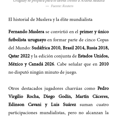
Uruguay se prepara para el debut frente a Arabia Saudita
—
Fuente: Reuters
El historial de Muslera y la élite mundialista
Fernando Muslera
se convirtió en el
primer y único
futbolista uruguayo
en formar parte de cinco Copas
del Mundo:
Sudáfrica 2010, Brasil 2014, Rusia 2018,
Qatar 2022
y la edición conjunta de
Estados Unidos,
México y Canadá 2026
. Cabe señalar que en
2010
no disputó ningún minuto de juego.
Otros destacados jugadores charrúas como
Pedro
Virgilio Rocha, Diego Godín, Martín Cáceres,
Edinson Cavani y Luis Suárez
suman cuatro
participaciones mundialistas, pero no alcanzan la