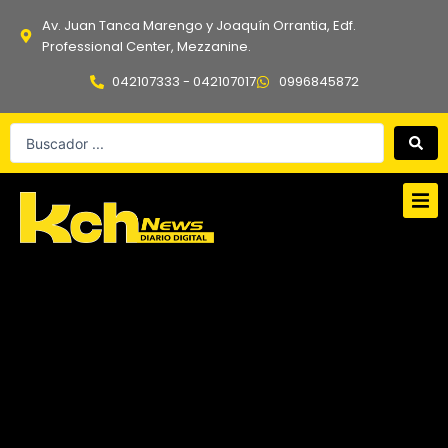
Ir
Av. Juan Tanca Marengo y Joaquín Orrantia, Edf.
al
Professional Center, Mezzanine.
contenido
042107333 - 042107017
0996845872
Search
...