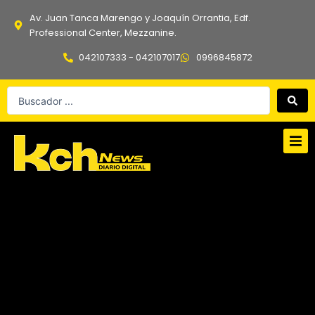
Ir
Av. Juan Tanca Marengo y Joaquín Orrantia, Edf.
al
Professional Center, Mezzanine.
contenido
042107333 - 042107017
0996845872
Search
...