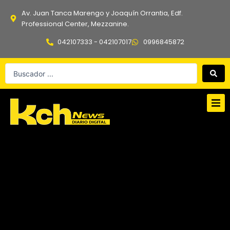
Ir
Av. Juan Tanca Marengo y Joaquín Orrantia, Edf.
al
Professional Center, Mezzanine.
contenido
042107333 - 042107017
0996845872
Search
...