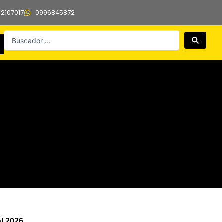
42107017
0996845872
Search
...
l 2026