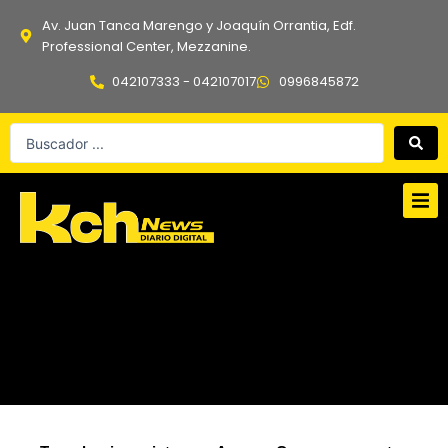
Ir
Av. Juan Tanca Marengo y Joaquín Orrantia, Edf.
al
Professional Center, Mezzanine.
contenido
042107333 - 042107017
0996845872
Search
...