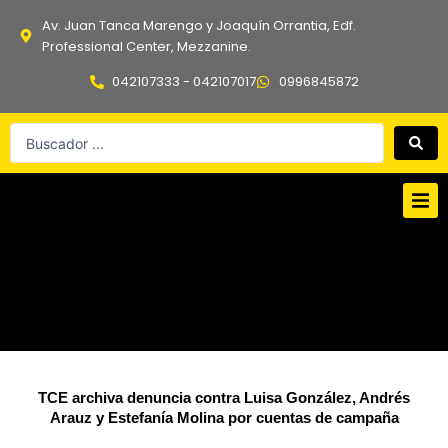
Ir
Av. Juan Tanca Marengo y Joaquín Orrantia, Edf.
al
Professional Center, Mezzanine.
contenido
042107333 - 042107017
0996845872
Search
...
TCE archiva denuncia contra Luisa González, Andrés
Arauz y Estefanía Molina por cuentas de campaña