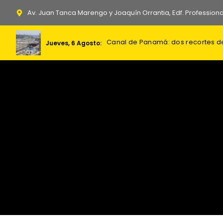
Ir
Av. Juan Tanca Marengo y Joaquín Orrantia, Edf. Professiona
al
contenido
Canal de Panamá: dos recortes d
195 viviendas se suman al program
Jueves, 6 Agosto: