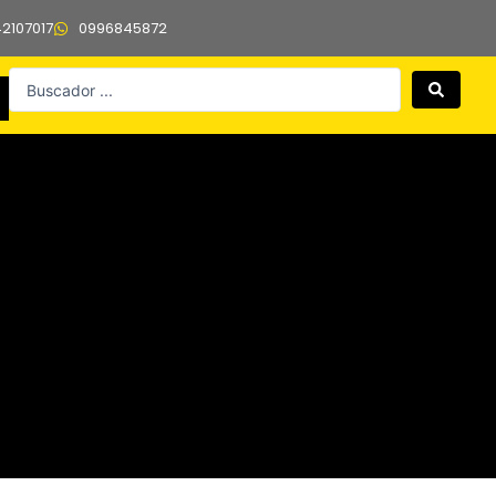
42107017
0996845872
Search
...