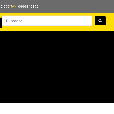
42107017
0996845872
Search
...