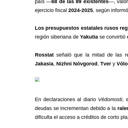
país —
68 de las 89 existentes
—, valo
ejercicio fiscal
2024-2025
, según informó
Los presupuestos estatales rusos regi
región siberiana de
Yakutia
se convirtió
Rosstat
señaló que la mitad de las re
Jakasia
,
Nizhni Nóvgorod
,
Tver
y
Vól
En declaraciones al diario
Védomosti
, 
deudas se incrementan debido a la
rale
dificulta el acceso a créditos de corto pl