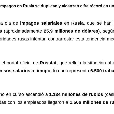
 impagos en Rusia se duplican y alcanzan cifra récord en u
na ola de
impagos salariales
en
Rusia
, que se han
s
(aproximadamente
25,9 millones de dólares
), segú
oridades rusas intentan contrarrestar esta tendencia m
el portal oficial de
Rosstat
, que refleja la situación al
n sus salarios a tiempo
, lo que representa
6.500 trab
año en curso ascendió a
1.134 millones de rublos
(cas
das con los empleados llegaron a
1.566 millones de r