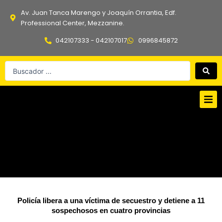
Ir
Av. Juan Tanca Marengo y Joaquín Orrantia, Edf.
al
Professional Center, Mezzanine.
contenido
042107333 - 042107017
0996845872
Search
...
Policía libera a una víctima de secuestro y detiene a 11
sospechosos en cuatro provincias