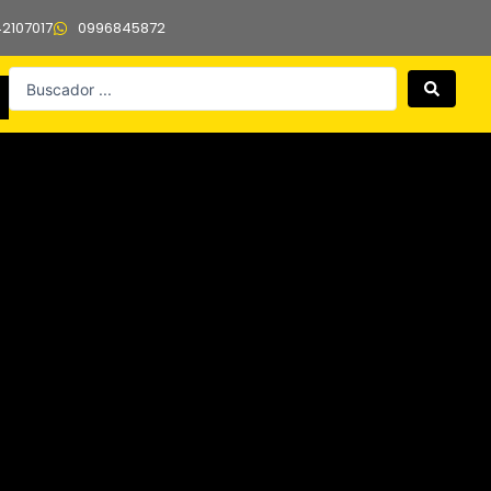
42107017
0996845872
Search
...