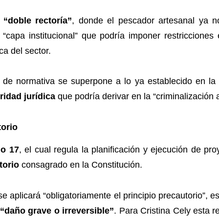
a
“doble rectoría”
, donde el pescador artesanal ya n
 “capa institucional” que podría imponer restricciones
ca del sector.
d de normativa se superpone a lo ya establecido en la
ridad jurídica
que podría derivar en la “criminalización a
torio
lo 17
, el cual regula la planificación y ejecución de p
torio
consagrado en la Constitución.
se aplicará “obligatoriamente el principio precautorio”, 
“daño grave o irreversible”
. Para Cristina Cely esta r