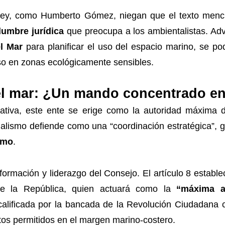
ley, como Humberto Gómez, niegan que el texto mencio
dumbre jurídica
que preocupa a los ambientalistas. Advi
el Mar
para planificar el uso del espacio marino, se pod
luso en zonas ecológicamente sensibles.
el mar: ¿Un mando concentrado en
ativa, este ente se erige como la autoridad máxima d
cialismo defiende como una “coordinación estratégica”, 
smo
.
formación y liderazgo del Consejo. El artículo 8 establ
de la República, quien actuará como la
“máxima au
calificada por la bancada de la Revolución Ciudadana 
tos permitidos en el margen marino-costero.