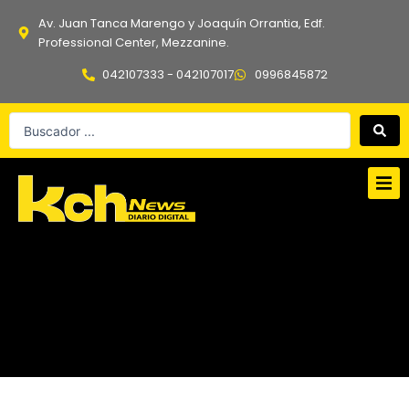
Ir
Av. Juan Tanca Marengo y Joaquín Orrantia, Edf.
al
Professional Center, Mezzanine.
contenido
042107333 - 042107017
0996845872
Search
...