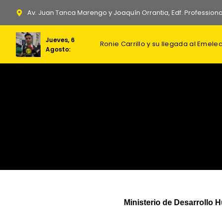
Ir
Av. Juan Tanca Marengo y Joaquín Orrantia, Edf. Professiona
al
contenido
Jueves, 6
Irán revela dificultades extremas
Ucrania lanza el mayor ataque con
Agosto:
Ministerio de Desarrollo 