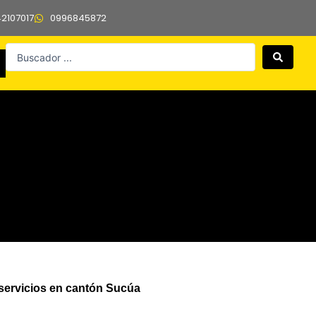
42107017
0996845872
Search
...
 servicios en cantón Sucúa