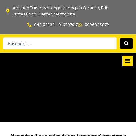
Ir
Av. Juan Tanca Marengo y Joaquín Orrantia, Edf.
al
Professional Center, Mezzanine.
contenido
042107333 - 042107017
0996845872
Search
...