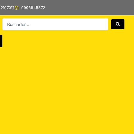
42107017
0996845872
Search
...