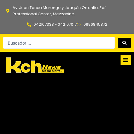
Ir
Av. Juan Tanca Marengo y Joaquín Orrantia, Edf.
al
Professional Center, Mezzanine.
contenido
042107333 - 042107017
0996845872
Search
...