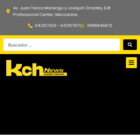
Ir
Av. Juan Tanca Marengo y Joaquín Orrantia, Edf.
al
Professional Center, Mezzanine.
contenido
042107333 - 042107017
0996845872
Search
...