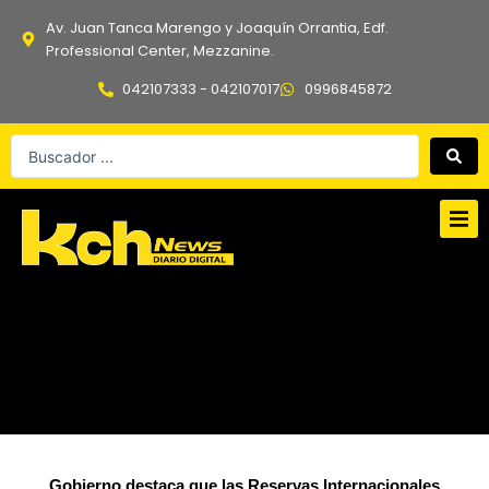
Ir
Av. Juan Tanca Marengo y Joaquín Orrantia, Edf.
al
Professional Center, Mezzanine.
contenido
042107333 - 042107017
0996845872
Search
...
Gobierno destaca que las Reservas Internacionales