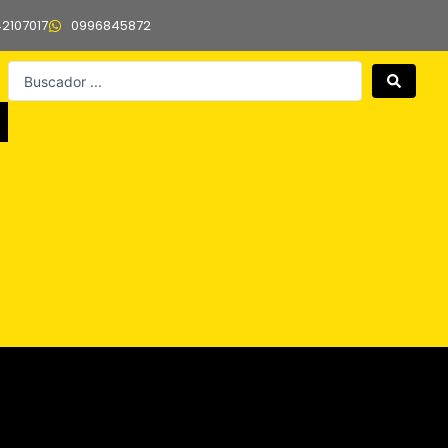
42107017
0996845872
Search
...