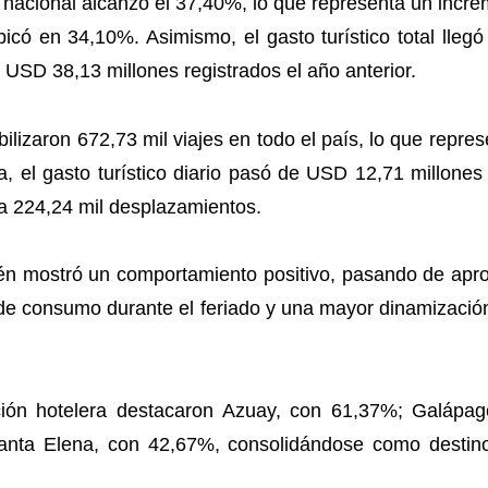
a nacional alcanzó el 37,40%, lo que representa un incr
icó en 34,10%. Asimismo, el gasto turístico total lleg
 USD 38,13 millones registrados el año anterior.
abilizaron 672,73 mil viajes en todo el país, lo que repr
, el gasto turístico diario pasó de USD 12,71 millones
 a 224,24 mil desplazamientos.
mbién mostró un comportamiento positivo, pasando de 
de consumo durante el feriado y una mayor dinamización
ción hotelera destacaron Azuay, con 61,37%; Galápa
ta Elena, con 42,67%, consolidándose como destinos 