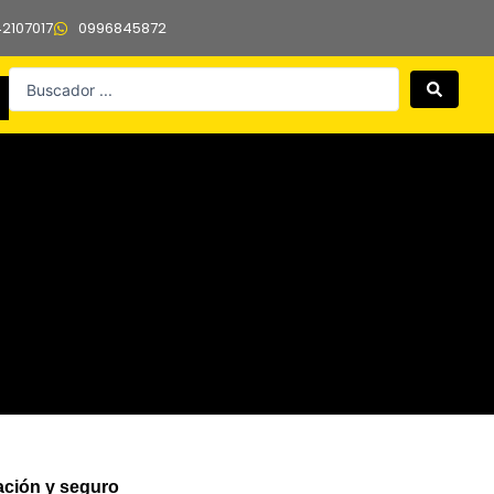
42107017
0996845872
Search
...
ación y seguro