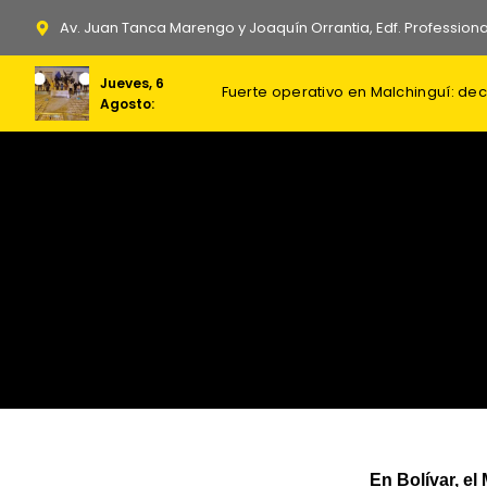
Ir
Av. Juan Tanca Marengo y Joaquín Orrantia, Edf. Professiona
al
contenido
Jueves, 6
Izquierda Democrática quedaría f
Honduras juzga a Alexander Ardón,
Agosto:
En Bolívar, e