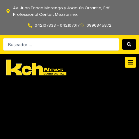
Ir
Av. Juan Tanca Marengo y Joaquín Orrantia, Edf.
al
Professional Center, Mezzanine.
contenido
042107333 - 042107017
0996845872
Search
...