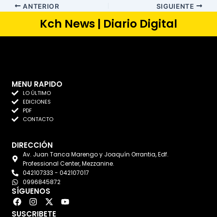
ANTERIOR
SIGUIENTE
Kch News | Diario Digital
MENU RAPIDO
LO ÚLTIMO
EDICIONES
PDF
CONTACTO
DIRECCIÓN
Av. Juan Tanca Marengo y Joaquín Orrantia, Edf.
Professional Center, Mezzanine.
042107333 - 042107017
0996845872
SÍGUENOS
F
I
X
Y
a
n
-
o
SUSCRIBETE
c
s
t
u