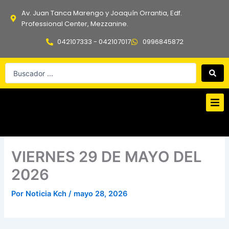
Ir
Av. Juan Tanca Marengo y Joaquín Orrantia, Edf.
al
Professional Center, Mezzanine.
contenido
042107333 - 042107017
0996845872
Search
...
VIERNES 29 DE MAYO DEL
2026
Por
Noticia Kch
/
mayo 28, 2026