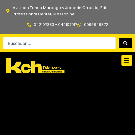
Ir
Av. Juan Tanca Marengo y Joaquín Orrantia, Edf.
al
Professional Center, Mezzanine.
contenido
042107333 - 042107017
0996845872
Search
...