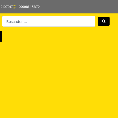
42107017
0996845872
Search
...