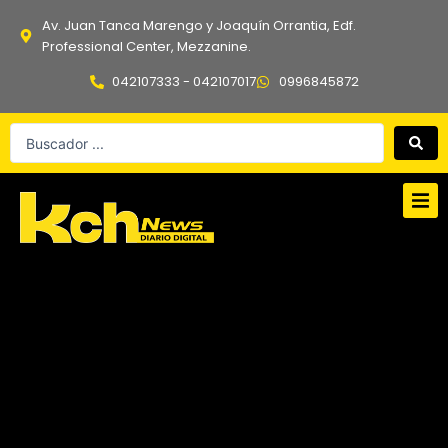
Ir
Av. Juan Tanca Marengo y Joaquín Orrantia, Edf.
al
Professional Center, Mezzanine.
contenido
042107333 - 042107017
0996845872
Search
...