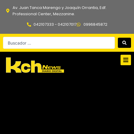
Ir
Av. Juan Tanca Marengo y Joaquín Orrantia, Edf.
al
Professional Center, Mezzanine.
contenido
042107333 - 042107017
0996845872
Search
...