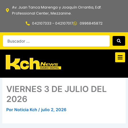
Ir
Av. Juan Tanca Marengo y Joaquín Orrantia, Edf.
al
Professional Center, Mezzanine.
contenido
042107333 - 042107017
0996845872
Search
...
VIERNES 3 DE JULIO DEL
2026
Por
Noticia Kch
/
julio 2, 2026