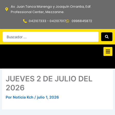
Ir
Av. Juan Tanca Marengo y Joaquín Orrantia, Edf.
al
Professional Center, Mezzanine.
contenido
042107333 - 042107017
0996845872
Search
...
JUEVES 2 DE JULIO DEL
2026
Por
Noticia Kch
/
julio 1, 2026