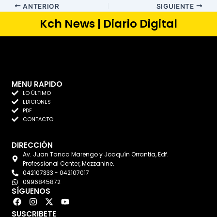
ANTERIOR
SIGUIENTE
Kch News | Diario Digital
MENU RAPIDO
LO ÚLTIMO
EDICIONES
PDF
CONTACTO
DIRECCIÓN
Av. Juan Tanca Marengo y Joaquín Orrantia, Edf.
Professional Center, Mezzanine.
042107333 - 042107017
0996845872
SÍGUENOS
F
I
X
Y
a
n
-
o
SUSCRIBETE
c
s
t
u