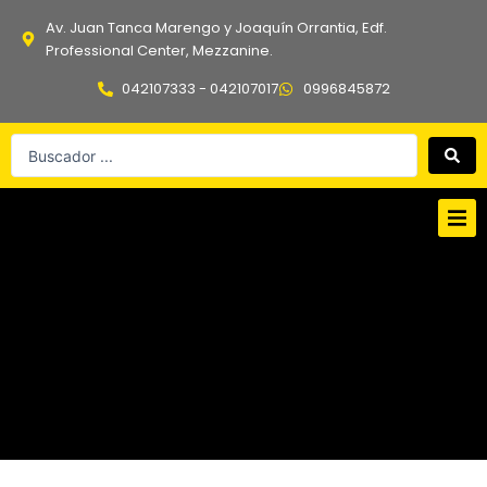
Ir
Av. Juan Tanca Marengo y Joaquín Orrantia, Edf.
al
Professional Center, Mezzanine.
contenido
042107333 - 042107017
0996845872
Search
...