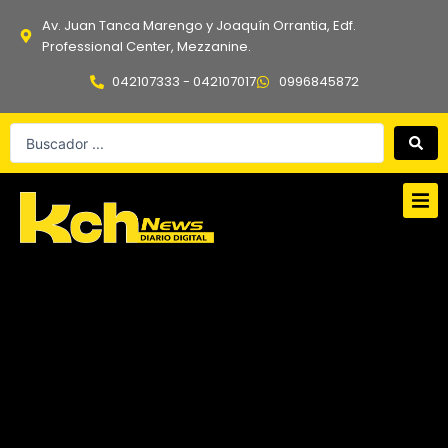
Ir
Av. Juan Tanca Marengo y Joaquín Orrantia, Edf.
al
Professional Center, Mezzanine.
contenido
042107333 - 042107017
0996845872
Search
...