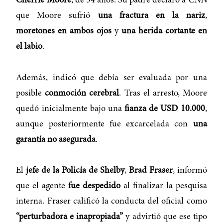
Cherrie Moore
, de 34 años. Su padre declaró a
CNN
que Moore sufrió
una fractura en la nariz
,
moretones en ambos ojos
y
una herida cortante en
el labio
.
Además, indicó que debía ser evaluada por una
posible
conmoción cerebral
. Tras el arresto, Moore
quedó inicialmente bajo una
fianza de USD 10.000
,
aunque posteriormente fue excarcelada con
una
garantía no asegurada
.
El
jefe de la Policía de Shelby
,
Brad Fraser
, informó
que el agente
fue despedido
al finalizar la pesquisa
interna. Fraser calificó la conducta del oficial como
“perturbadora e inapropiada”
y advirtió que ese tipo