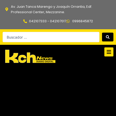
Ir
Av. Juan Tanca Marengo y Joaquín Orrantia, Edf.
al
Professional Center, Mezzanine.
contenido
042107333 - 042107017
0996845872
Search
...