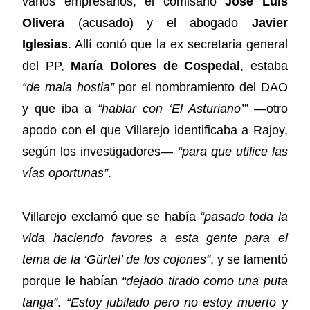
varios empresarios, el comisario
José Luis
Olivera
(acusado) y el abogado
Javier
Iglesias
. Allí contó que la ex secretaria general
del PP,
María Dolores de Cospedal
, estaba
“de mala hostia”
por el nombramiento del DAO
y que iba a
“hablar con ‘El Asturiano’”
—otro
apodo con el que Villarejo identificaba a Rajoy,
según los investigadores—
“para que utilice las
vías oportunas”
.
Villarejo exclamó que se había
“pasado toda la
vida haciendo favores a esta gente para el
tema de la ‘Gürtel’ de los cojones”
, y se lamentó
porque le habían
“dejado tirado como una puta
tanga”
.
“Estoy jubilado pero no estoy muerto y