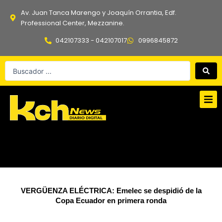
Ir
Av. Juan Tanca Marengo y Joaquín Orrantia, Edf.
al
Professional Center, Mezzanine.
contenido
042107333 - 042107017
0996845872
Search
...
VERGÜENZA ELÉCTRICA: Emelec se despidió de la
Copa Ecuador en primera ronda