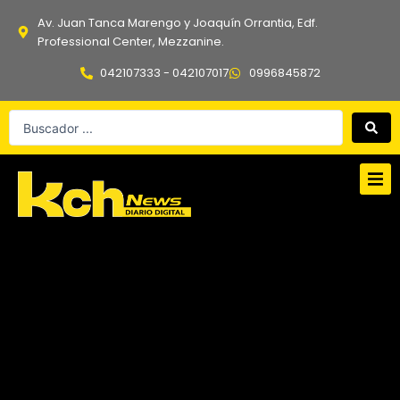
Ir
Av. Juan Tanca Marengo y Joaquín Orrantia, Edf.
al
Professional Center, Mezzanine.
contenido
042107333 - 042107017
0996845872
Search
...