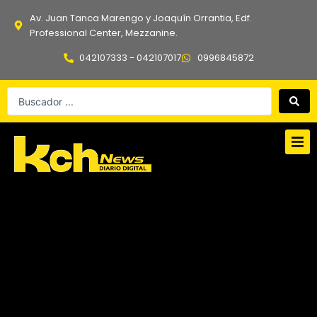
Ir
Av. Juan Tanca Marengo y Joaquín Orrantia, Edf.
al
Professional Center, Mezzanine.
contenido
042107333 - 042107017
0996845872
Search
...