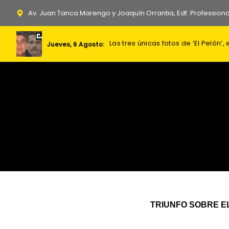
Ir
Av. Juan Tanca Marengo y Joaquín Orrantia, Edf. Professiona
al
contenido
Las tres únicas fotos de ‘El Pelón’,
Dictan prisión preventiva contra al
Foro Penal contabiliza 382 presos
Jueves, 6 Agosto:
TRIUNFO SOBRE EL F