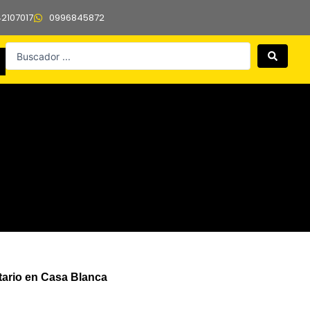
42107017
0996845872
Search
...
ario en Casa Blanca