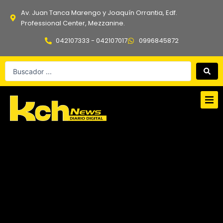
Ir
Av. Juan Tanca Marengo y Joaquín Orrantia, Edf.
al
Professional Center, Mezzanine.
contenido
042107333 - 042107017
0996845872
Search
...