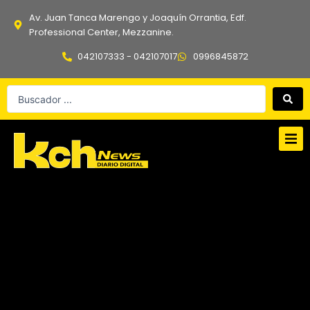
Ir
Av. Juan Tanca Marengo y Joaquín Orrantia, Edf.
al
Professional Center, Mezzanine.
contenido
042107333 - 042107017
0996845872
Search
...