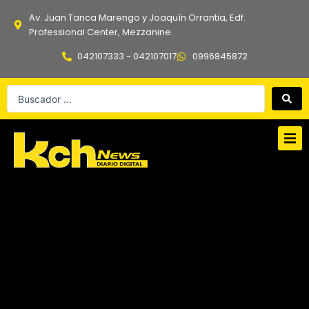
Ir
Av. Juan Tanca Marengo y Joaquín Orrantia, Edf.
al
Professional Center, Mezzanine.
contenido
042107333 - 042107017
0996845872
Search
...