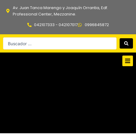
Ir
Av. Juan Tanca Marengo y Joaquín Orrantia, Edf.
al
Professional Center, Mezzanine.
contenido
042107333 - 042107017
0996845872
Search
...