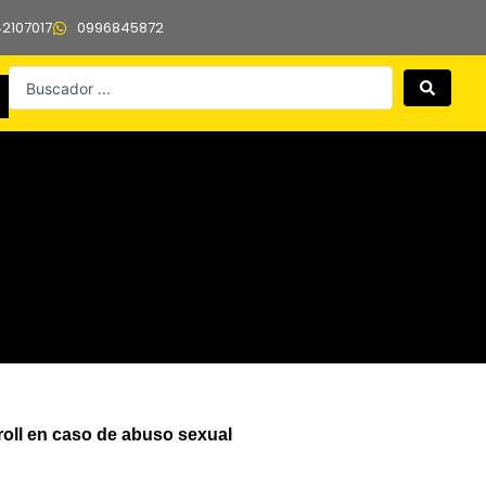
42107017
0996845872
Search
...
roll en caso de abuso sexual