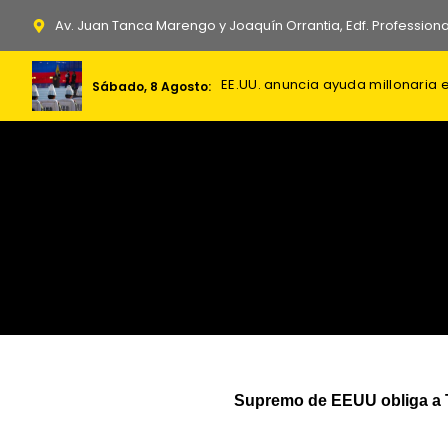
Ir
Av. Juan Tanca Marengo y Joaquín Orrantia, Edf. Professiona
al
contenido
Daniel Noboa delegó más poder en
EE.UU. anuncia ayuda millonaria
Sábado, 8 Agosto:
Supremo de EEUU obliga a Tr