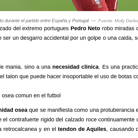
o durante el partido entre España y Portugal
—
Fuente: Molly Darlin
alzado del extremo portugues
Pedro Neto
robo miradas d
e ser un desgarro accidental por un golpe o una caida, 
le mania, sino a una
necesidad clinica
. Es una practic
 el talon que puede hacer insoportable el uso de botas 
 osea comun en el futbol
midad osea
que se manifiesta como una protuberancia en
 el contrafuerte rigido del calzado roce continuamente co
a retrocalcanea y en el
tendon de Aquiles
, causando d