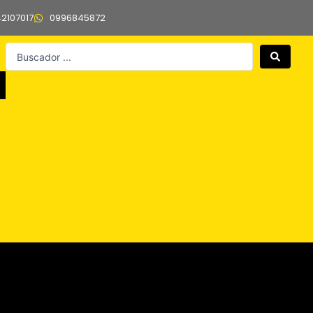
42107017
0996845872
Search
...