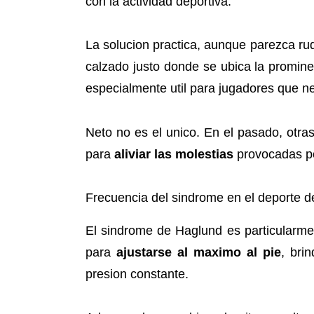
con la actividad deportiva.
La solucion practica, aunque parezca ru
calzado justo donde se ubica la prominen
especialmente util para jugadores que ne
Neto no es el unico. En el pasado, otra
para
aliviar las molestias
provocadas po
Frecuencia del sindrome en el deporte d
El sindrome de Haglund es particularmen
para
ajustarse al maximo al pie
, bri
presion constante.