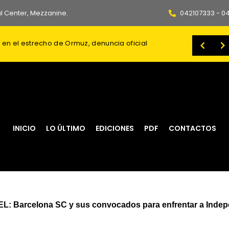
l Center, Mezzanine.
042107333 - 0
 en el estrecho de Ormuz, denuncia oficial
spaldo por las Islas Malvinas y acuerdos estratégicos
sa deja cinco heridos
Daniel Noboa reorganiza la Presidencia y redefine las competencias de cinco secretarías generales
INICIO
LO ÚLTIMO
EDICIONES
PDF
CONTACTOS
 Barcelona SC y sus convocados para enfrentar a Indepe