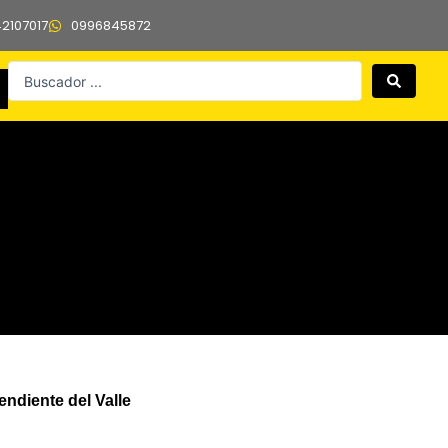
42107017
0996845872
Search
...
ndiente del Valle