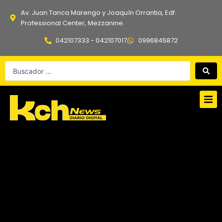
Ir
Av. Juan Tanca Marengo y Joaquín Orrantia, Edf.
al
Professional Center, Mezzanine.
contenido
042107333 - 042107017
0996845872
Search
...