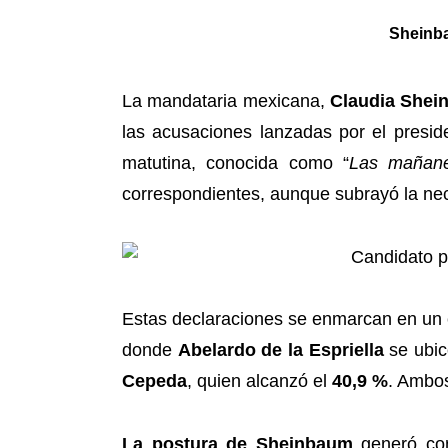
Sheinba
La mandataria mexicana,
Claudia She
las acusaciones lanzadas por el presi
matutina, conocida como “
Las mañan
correspondientes, aunque subrayó la nec
Estas declaraciones se enmarcan en un cl
donde
Abelardo de la Espriella
se ubic
Cepeda
, quien alcanzó el
40,9 %
. Ambos
La postura de Sheinbaum
generó cont