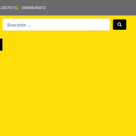
42107017
0996845872
Search
...