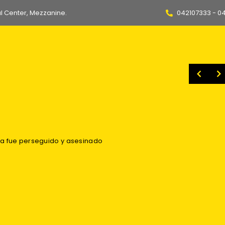
l Center, Mezzanine.
042107333 - 0
es nuevo refuerzo de Fiorentina
[EXCLUSIVO] ¿LLEGA EL KITU? – Pool Gavilánez y el duelo ante CSE: «Vamos con todo lo mejor que tengamos, esperamos por él. Si está para jugar, va a jugar»