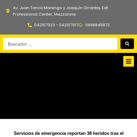
Ir
Av. Juan Tanca Marengo y Joaquín Orrantia, Edf.
al
Professional Center, Mezzanine.
contenido
042107333 - 042107017
0996845872
Search
...
Servicios de emergencia reportan 38 heridos tras el