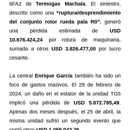
6FA2 de
Termogas Machala
. El siniestro,
descrito como una
“ruptura/desprendimiento
del conjunto rotor rueda pala R0”
, generó
una pérdida estimada de
USD
10.676.424,24
por rotura de maquinaria,
sumada a otros
USD 3.826.477,00
por lucro
cesante.
La central
Enrique García
también ha sido un
foco de gastos masivos. El 29 de febrero de
2024, un daño en el estator de la unidad TG5
implicó una pérdida de
USD 5.872.785,49
.
Apenas dos meses después, el 25 de abril, la
misma unidad sufrió un segundo evento que
costó otros
USD 1.055.043,76
.