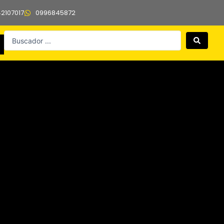
42107017
0996845872
Search
...