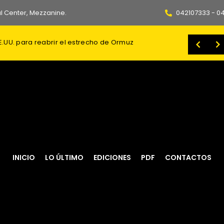
l Center, Mezzanine.
042107333 - 0
te ante el temor de un ataque bielorruso
SE AGRAVA LA CRISIS: BSC cayó ante Macará en un partido marcado por incidentes en el Monumental
INICIO
LO ÚLTIMO
EDICIONES
PDF
CONTACTOS