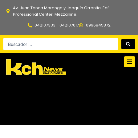
Ir
Av. Juan Tanca Marengo y Joaquín Orrantia, Edf.
al
Professional Center, Mezzanine.
contenido
042107333 - 042107017
0996845872
Search
...