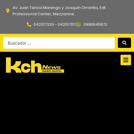
Ir
Av. Juan Tanca Marengo y Joaquín Orrantia, Edf.
al
Professional Center, Mezzanine.
contenido
042107333 - 042107017
0996845872
Search
...