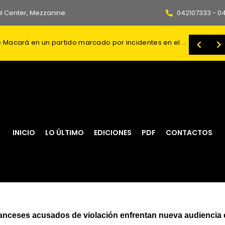
l Center, Mezzanine.
042107333 - 0
te ante el temor de un ataque bielorruso
SE AGRAVA LA CRISIS: BSC cayó ante Macará en un partido marcado por incidentes en el Monumental
Sevilla debería pagar tres millones de euros a IDV si decide no comprar a Patrik Mercado
Quién es Juan Carlos Valencia, el heredero del CJNG recompensado con USD 25 millones
INICIO
LO ÚLTIMO
EDICIONES
PDF
CONTACTOS
ranceses acusados de violación enfrentan nueva audiencia