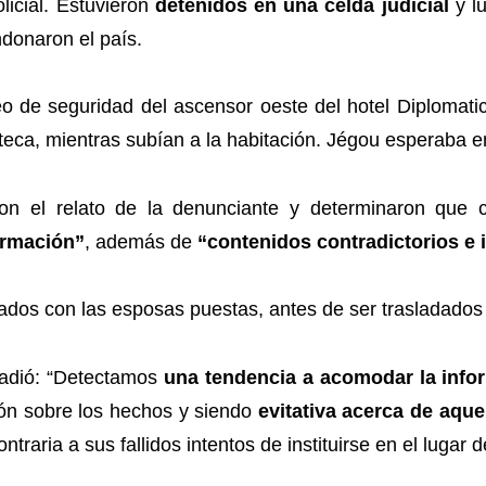
icial. Estuvieron
detenidos en una celda judicial
y l
ndonaron el país.
eo de seguridad del ascensor oeste del hotel Diplomat
eca, mientras subían a la habitación. Jégou esperaba en
ron el relato de la denunciante y determinaron que
ormación”
, además de
“contenidos contradictorios e 
ñadió: “Detectamos
una tendencia a acomodar la info
ón sobre los hechos y siendo
evitativa acerca de aqu
raria a sus fallidos intentos de instituirse en el lugar d